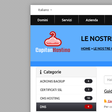
Italiano
Domini
Servizi
Azienda
LE NOSTR
HOME
>
LE NOSTRE 
Categorie
ACRONIS BACKUP
4
CERTIFICATI SSL
1
Gui
CMS HOSTING
10
Com
Per c
DNS
4