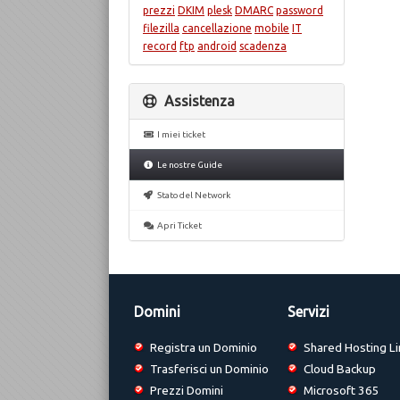
prezzi
DKIM
plesk
DMARC
password
filezilla
cancellazione
mobile
IT
record
ftp
android
scadenza
Assistenza
I miei ticket
Le nostre Guide
Stato del Network
Apri Ticket
Domini
Servizi
Registra un Dominio
Shared Hosting Li
Trasferisci un Dominio
Cloud Backup
Prezzi Domini
Microsoft 365