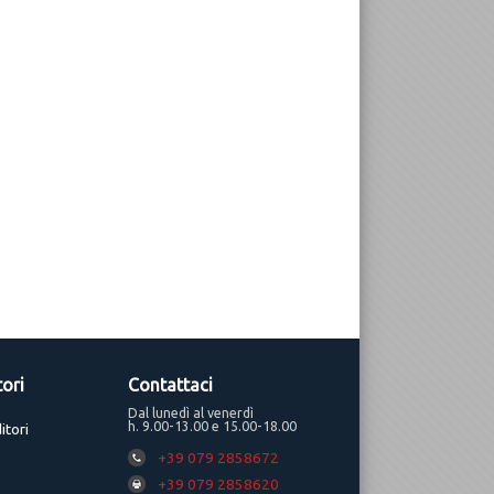
tori
Contattaci
Dal lunedì al venerdì
h. 9.00-13.00 e 15.00-18.00
itori
+39 079 2858672
+39 079 2858620