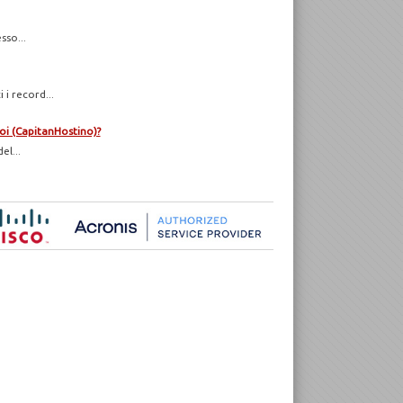
sso...
i record...
oi (CapitanHostino)?
el...