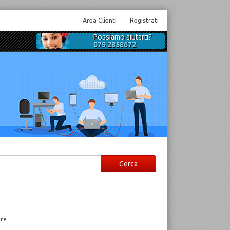
Area Clienti
Registrati
Possiamo aiutarti?
079 2858672
e...