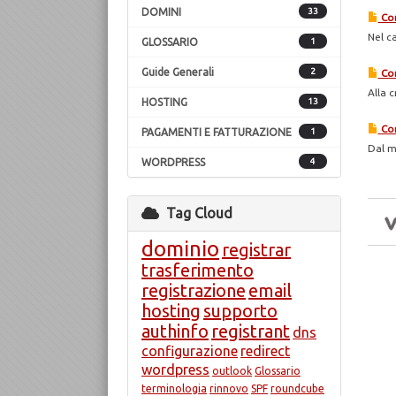
DOMINI
33
Com
Nel ca
GLOSSARIO
1
Guide Generali
2
Com
Alla 
HOSTING
13
Com
PAGAMENTI E FATTURAZIONE
1
Dal me
WORDPRESS
4
Tag Cloud
dominio
registrar
trasferimento
registrazione
email
hosting
supporto
authinfo
registrant
dns
configurazione
redirect
wordpress
outlook
Glossario
terminologia
rinnovo
SPF
roundcube