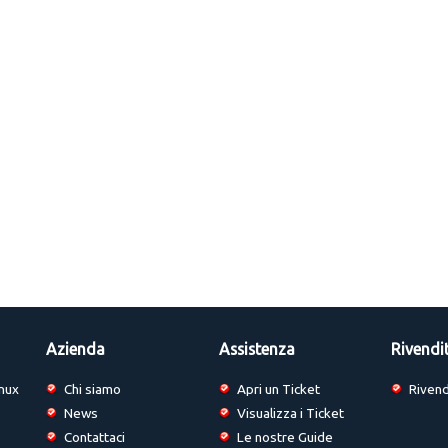
Azienda
Assistenza
Rivendi
nux
Chi siamo
Apri un Ticket
Rivend
News
Visualizza i Ticket
Contattaci
Le nostre Guide