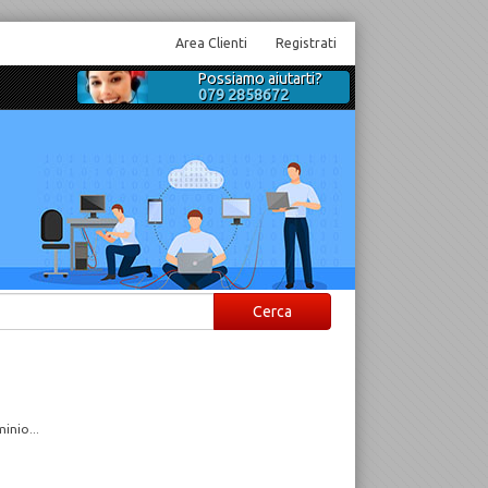
Area Clienti
Registrati
Possiamo aiutarti?
079 2858672
inio...