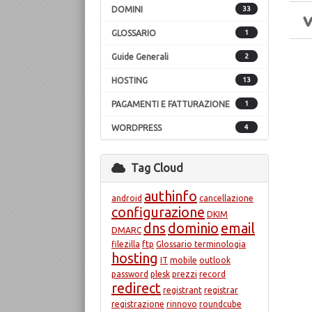
DOMINI
33
GLOSSARIO
1
Guide Generali
2
HOSTING
13
PAGAMENTI E FATTURAZIONE
1
WORDPRESS
4
Tag Cloud
authinfo
android
cancellazione
configurazione
DKIM
dns
dominio
email
DMARC
filezilla
ftp
Glossario terminologia
hosting
IT
mobile
outlook
password
plesk
prezzi
record
redirect
registrant
registrar
registrazione
rinnovo
roundcube