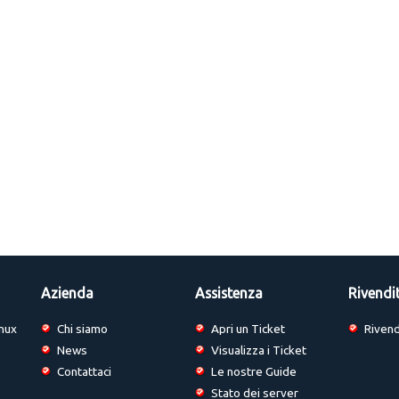
Azienda
Assistenza
Rivendi
nux
Chi siamo
Apri un Ticket
Rivend
News
Visualizza i Ticket
Contattaci
Le nostre Guide
Stato dei server