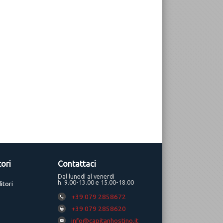
tori
Contattaci
Dal lunedì al venerdì
h. 9.00-13.00 e 15.00-18.00
itori
+39 079 2858672
+39 079 2858620
info@capitanhostino.it