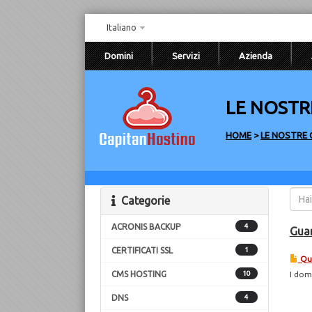
Italiano
Domini
Servizi
Azienda
LE NOSTR
HOME
>
LE NOSTRE 
Categorie
ACRONIS BACKUP
4
Guar
CERTIFICATI SSL
1
Qua
CMS HOSTING
10
I dom
DNS
4