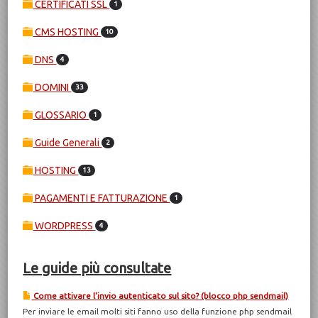
CERTIFICATI SSL
1
CMS HOSTING
10
DNS
4
DOMINI
33
GLOSSARIO
1
Guide Generali
2
HOSTING
13
PAGAMENTI E FATTURAZIONE
1
WORDPRESS
4
Le guide più consultate
Come attivare l'invio autenticato sul sito? (blocco php sendmail)
Per inviare le email molti siti fanno uso della funzione php sendmail