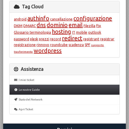
Tag Cloud
authinfo
configurazione
android
cancellazione
dns
dominio
email
DKIM
DMARC
filezilla
ftp
hosting
Glossario terminologia
IT
mobile
outlook
redirect
password
plesk
prezzi
record
registrant
registrar
registrazione
rinnovo
roundcube
scadenza
SPF
supporto
wordpress
trasferimento
Assistenza
I miei ticket
Le nostre Guide
Stato del Network
Apri Ticket