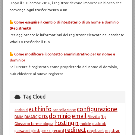
Dopo il 1 Dicembe 2016, i registrar devono imporre un blocco che
prevenga ogni trasferimento a un...
Come eseguire il cambio di intestatario di un nome a dominio
(Registrant)?
Per aggiornare le informazioni del registrant elencate nel database
Whois o trasferire il tuo...
Come modificare il contatto amministrativo per un nome a
dominio?
Se l’utente è registrato come proprietario del nome di dominio,
può chiedere al nuovo registrar...
Tag Cloud
authinfo
configurazione
android
cancellazione
dns
dominio
email
DKIM
DMARC
filezilla
ftp
hosting
Glossario terminologia
IT
mobile
outlook
redirect
password
plesk
prezzi
record
registrant
registrar