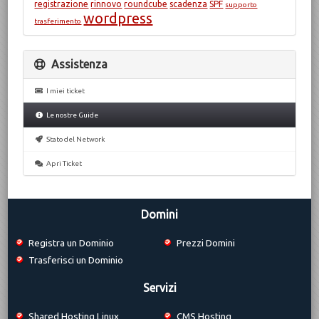
registrazione
rinnovo
roundcube
scadenza
SPF
supporto
wordpress
trasferimento
Assistenza
I miei ticket
Le nostre Guide
Stato del Network
Apri Ticket
Domini
Registra un Dominio
Prezzi Domini
Trasferisci un Dominio
Servizi
Shared Hosting Linux
CMS Hosting