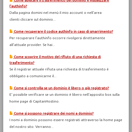
Come abilitare il trasferimento del dominio e visualizzare
l'authinfo?
Dalla pagina domini nel menù il mio account o nell'area
clienti cliccare sul dominio...
Come recuperare il codice authinfo in caso di smarrimento?
Per recuperare l’authinfo occorre rivolgersi direttamente
all'attuale provider. Se hai...
Come scoprire il motivo del rifiuto di una richiesta di
trasferimento?
Se il registrar attuale rifiuta una richiesta di trasferimento è
obbligato a comunicarne il...
Come si controlla se un dominio è libero o già registrato?
E' possibile verificare se un dominio è libero nell'apposito box sulla
home page di CapitanHostino.
Come si possono registrare dei nomi a dominio?
I nomi a dominio possono essere registrati attraverso la home page
del nostro sito. Verranno...