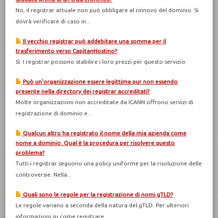
No, il registrar attuale non può obbligare al rinnovo del dominio. Si
dovrà verificare di caso in...
Il vecchio registrar può addebitare una somma per il
trasferimento verso CapitanHostino?
Sì. I registrar possono stabilire i loro prezzi per questo servizio.
Può un'organizzazione essere legittima pur non essendo
presente nella directory dei registrar accreditati?
Molte organizzazioni non accreditate da ICANN offrono servizi di
registrazione di dominio e...
Qualcun altro ha registrato il nome della mia azienda come
nome a dominio. Qual è la procedura per risolvere questo
problema?
Tutti i registrar seguono una policy uniforme per la risoluzione delle
controversie. Nella...
Quali sono le regole per la registrazione di nomi gTLD?
Le regole variano a seconda della natura del gTLD. Per ulteriori
informazioni su come registrare...