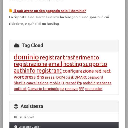
Si può avere un sito pagando solo il dominio?
La risposta è no. Perché un sito ha bisogno di uno spazio in cui
risiedere, e quindi di un hosting.
Tag Cloud
dominio
registrar
trasferimento
registrazione
email
hosting
supporto
authinfo
registrant
configurazione
redirect
wordpress
dns
prezzi
DKIM
plesk
DMARC
password
filezilla
cancellazione
mobile
IT
record
ftp
android
scadenza
outlook
Glossario terminologia
rinnovo
SPF
roundcube
Assistenza
I miei ticket
Le nostre Guide