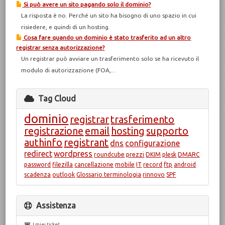
Si può avere un sito pagando solo il dominio?
La risposta è no. Perché un sito ha bisogno di uno spazio in cui
risiedere, e quindi di un hosting.
Cosa fare quando un dominio è stato trasferito ad un altro
registrar senza autorizzazione?
Un registrar può avviare un trasferimento solo se ha ricevuto il
modulo di autorizzazione (FOA,...
Tag Cloud
dominio
registrar
trasferimento
registrazione
email
hosting
supporto
authinfo
registrant
dns
configurazione
redirect
wordpress
roundcube
prezzi
DKIM
plesk
DMARC
password
filezilla
cancellazione
mobile
IT
record
ftp
android
scadenza
outlook
Glossario terminologia
rinnovo
SPF
Assistenza
I miei ticket