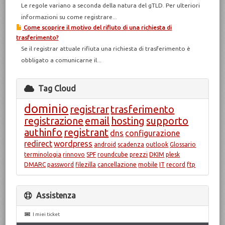
Le regole variano a seconda della natura del gTLD. Per ulteriori
informazioni su come registrare...
Come scoprire il motivo del rifiuto di una richiesta di
trasferimento?
Se il registrar attuale rifiuta una richiesta di trasferimento è
obbligato a comunicarne il...
Tag Cloud
dominio
registrar
trasferimento
registrazione
email
hosting
supporto
authinfo
registrant
dns
configurazione
redirect
wordpress
android
scadenza
outlook
Glossario
terminologia
rinnovo
SPF
roundcube
prezzi
DKIM
plesk
DMARC
password
filezilla
cancellazione
mobile
IT
record
ftp
Assistenza
I miei ticket