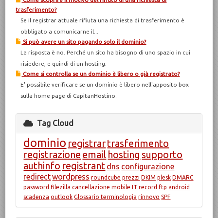
trasferimento?
Se il registrar attuale rifiuta una richiesta di trasferimento è
obbligato a comunicarne il...
Si può avere un sito pagando solo il dominio?
La risposta è no. Perché un sito ha bisogno di uno spazio in cui
risiedere, e quindi di un hosting.
Come si controlla se un dominio è libero o già registrato?
E' possibile verificare se un dominio è libero nell'apposito box
sulla home page di CapitanHostino.
Tag Cloud
dominio
registrar
trasferimento
registrazione
email
hosting
supporto
authinfo
registrant
dns
configurazione
redirect
wordpress
roundcube
prezzi
DKIM
plesk
DMARC
password
filezilla
cancellazione
mobile
IT
record
ftp
android
scadenza
outlook
Glossario terminologia
rinnovo
SPF